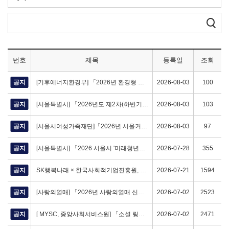
번호
제목
등록일
조회
공지
[기후에너지환경부] 「2026년 환경형 예비사회적기업」 지정계획 공고 (~8/25 (화))
2026-08-03
100
공지
[서울특별시] 「2026년도 제2차(하반기) 서울시 예비사회적기업(지역형) 지정계획 공고 (~9/15 (화) 18:00)
2026-08-03
103
공지
[서울시여성가족재단]「2026년 서울커리업 인턴십」 참여기업 3차 모집 (~8/11 (화) 18:00)
2026-08-03
97
공지
[서울특별시] 「2026 서울시 '미래청년일자리사업' 제로웨이스트&소셜벤처분야」 (2차) 모집 (~8/14 (금) 18:00)
2026-07-28
355
공지
SK행복나래 × 한국사회적기업진흥원, 「SE 컨설턴트 자문참여 사회적경제기업 CEO 모집」 (~7/31 (금))
2026-07-21
1594
공지
[사랑의열매] 「2026년 사랑의열매 신청사업 설명회(온라인)」 (~7/7 (화) 18:00)
2026-07-02
2523
공지
[ MYSC, 중앙사회서비스원] 「소셜 링크 아카데미 4기」 참여기업 모집 (~7/10 금 13:00)
2026-07-02
2471