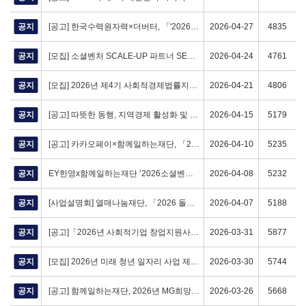
공지
[공고] 한국수력원자력×더버터, 「'2026 마인드마라톤' 참가비 배분사업」 공모 안내 (~5/7 (목))
2026-04-27
4835
공지
[모집] 소셜벤처 SCALE-UP 파트너 SE컨설턴트 멘토링 참여기업 모집(~4.30.)
2026-04-24
4761
공지
[모집] 2026년 제4기 사회적경제법률지원단 참여기업 모집(~4.30(목))
2026-04-21
4806
공지
[공고] 따뜻한 동행, 지역경제 활성화 및 일자리 창출 기업 지원사업 「손잡(Job)아줄래」 참여기업 모집 공고
2026-04-15
5179
공지
[공고] 카카오페이×함께일하는재단, 「2026 오래오래 함께가게 입점사 모집」 (~4/13 (월))
2026-04-10
5235
공지
EY한영x함께일하는재단 ‘2026소셜벤처 비즈니스 클리닉’
2026-04-08
5232
공지
[사업설명회] 열매나눔재단, 「2026 돌봄·사회서비스 사회적기업 창업지원사업」 사업설명회 (4/10, 4/13)
2026-04-07
5188
공지
[공고]「2026년 사회적기업 창업지원사업」 창업팀 모집 공고(3.30.(월) ~ 4.17.(금) 17시)
2026-03-31
5877
공지
[모집] 2026년 미래 청년 일자리 사업 제로웨이스트, 소셜벤처 분야 참여기업 모집(~4월 3일)
2026-03-30
5744
공지
[공고] 함께일하는재단, 2026년 MG희망나눔 사회연대경제조직 육성지원사업 「MG, 사회연대경제조직과 함께자람」 (~4/17(금) 15:59)
2026-03-26
5668