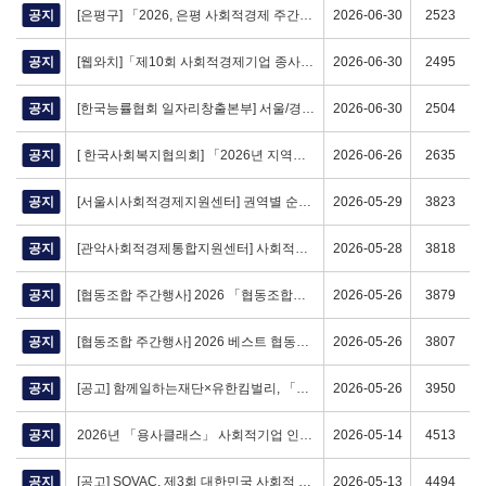
공지
[은평구] 「2026, 은평 사회적경제 주간행사 개최」 (7/3 (금) 12:00 ~ 18:00)
2026-06-30
2523
공지
[웹와치]「제10회 사회적경제기업 종사자 자녀 장학금 지원사업」 모집공고 (~7/20 (월) 17:00)
2026-06-30
2495
공지
[한국능률협회 일자리창출본부] 서울/경기 고립은둔청년 프로그램 〈D-Bridge 미디어 커리어〉 (~7/5 (일))
2026-06-30
2504
공지
[ 한국사회복지협의회] 「2026년 지역사회 에너지·환경 문제 해결 지원사업 '우리 동네 온기 가득'」 (~7/10 (금))
2026-06-26
2635
공지
[서울시사회적경제지원센터] 권역별 순회 협동조합 교육
2026-05-29
3823
공지
[관악사회적경제통합지원센터] 사회적경제기업 스케일업 교육 - 경영역량 강화 과정(세무,노무)
2026-05-28
3818
공지
[협동조합 주간행사] 2026 「협동조합의 날」 유공자 표창 계획
2026-05-26
3879
공지
[협동조합 주간행사] 2026 베스트 협동조합 공모전 개최 공고(~6/10(수) 18시까지)
2026-05-26
3807
공지
[공고] 함께일하는재단×유한킴벌리, 「시니어 임팩트 펠로우십 4기」 모집 (~6/5 (금) 15:00)
2026-05-26
3950
공지
2026년 「용사클래스」 사회적기업 인증·협동조합 설립 교육 참여자 모집
2026-05-14
4513
공지
[공고] SOVAC, 제3회 대한민국 사회적 가치 페스타와 함께 하는 「SOVAC 2026」 참가 기관 모집 (~5/31 (일))
2026-05-13
4494