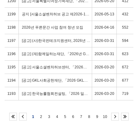
1200
[공고] 서울특별시여성가족재단, 「2026년 서울커리업 인턴십」 참여기업 2차모집 (~6/1 (월) 18:00)
2026-05-20
412
1199
공지 [서울소셜벤처허브 공고 제2026-19호] 서울소셜벤처허브 2026년 허브 멤버스 입주사 모집 공고
2026-05-13
432
1198
2026년 푸른문간 사업 참여 청년 모집
2026-04-16
552
1197
[공고] (사)한국핀테크지원센터, 2026년 금융사회 안전망 구축 사업 「FIN：NECT 이노베이션 스쿨」 참여기업 모집
2026-03-31
594
1196
[공고] (재)함께일하는재단, 「2026년 GKL 로컬 관광기업 육성·지원 사업」 참여기업 모집 (~4/16 (목) 15:00)
2026-03-31
623
1195
[공고] 서울소셜벤처허브센터, 「2026년 서울 소셜벤처 투자유치 액셀러레이팅 지원사업」 참여기업 모집 (~4/30 (수) 17:00)
2026-03-20
672
1194
[공고] GKL사회공헌재단, 「2026 GKL사회공헌재단 사업 수행단체 2차」 공개모집 (~ 3/30 (월) 10:00)
2026-03-20
677
1193
[공고] 한국능률협회컨설팅, 「2026 일터혁신 상생컨설팅 지원사업」 기업모집 안내 (선착순 모집)
2026-03-20
719
1
2
3
4
5
6
7
8
9
10