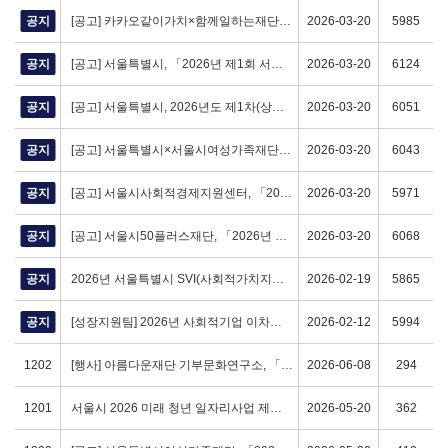
공지
[공고] 카카오같이가치×함께일하는재단, 「2026 상반기 카카오같이가치 사회적경제영역 같이 기부 모금함 개설」 참여단체 모집
2026-03-20
5985
공지
[공고] 서울특별시, 「2026년 제1회 서울특별시 홍보매체 시민개방 단체 공모」 (~4/15 (수))
2026-03-20
6124
공지
[공고] 서울특별시, 2026년도 제1차(상반기) 서울시 예비사회적기업(지역형) 지정계획 공고
2026-03-20
6051
공지
[공고] 서울특별시×서울시여성가족재단, 「2026년 서울커리업 인턴십」 참여기업 모집 (~3/24 (화) 18:00)
2026-03-20
6043
공지
[공고] 서울시사회적경제지원센터, 「2026년 소셜임팩트 우수기업 발굴 육성 및 사업개발비 지원사업」 참여기업 모집 (~3/31 (화))
2026-03-20
5971
공지
[공고] 서울시50플러스재단, 「2026년 중장년 경력 인재 지원 사업」 안내 (예산 소진 시까지)
2026-03-20
6068
공지
2026년 서울특별시 SVI(사회적가치지표) 측정 대비 실무교육 참여기업 모집(~3.13.)
2026-02-19
5865
공지
[성장지원팀] 2026년 사회적기업 이차보전 지원사업 공고(2/10~)
2026-02-12
5994
1202
[행사] 아름다운재단 기부문화연구소, 「Doing Good Index 2026：사례로 묻고 데이터로 답하는 비영리 법인 설립의 사례」
2026-06-08
294
1201
서울시 2026 미래 청년 일자리사업 제로웨이스트 & 소셜벤처 분야 참여자 모집(~5/31)
2026-05-20
362