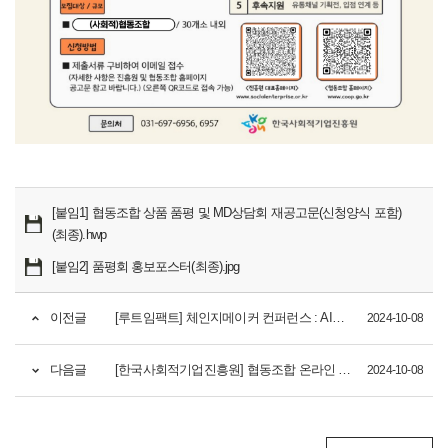
[붙임1] 협동조합 상품 품평 및 MD상담회 재공고문(신청양식 포함)
(최종).hwp
[붙임2] 품평회 홍보포스터(최종).jpg
이전글
[루트임팩트] 체인지메이커 컨퍼런스 : AI를/가 포용하는 다양성 (10.12.(토))
2024-10-08
다음글
[한국사회적기업진흥원] 협동조합 온라인 교육과정 수강하고, 온누리상품권 받자! (런(learn)런(run)이벤트)(~10/31)
2024-10-08