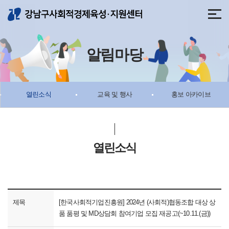
메뉴 바로가기
본문 바로가기
알림마당
열린소식
교육 및 행사
홍보 아카이브
열린소식
제목
[한국사회적기업진흥원] 2024년 (사회적)협동조합 대상 상
품 품평 및 MD상담회 참여기업 모집 재공고(~10.11.(금))