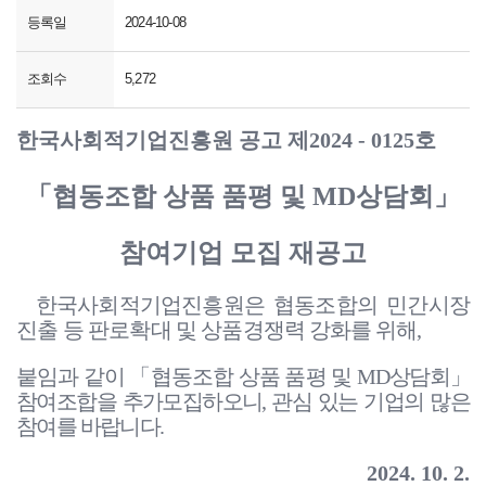
등록일
2024-10-08
조회수
5,272
한국사회적기업진흥원 공고 제
2024
-
0125
호
「
협동조합 상품 품평 및
MD
상담회
」
참여기업 모집 재공고
한국사회적기업진흥원은 협동조합의 민간시장
진출 등 판로확대 및
상품경쟁력 강화를 위해
,
붙임과 같이
「
협동조합 상품 품평 및
MD
상담회
」
참여조합을 추가모집하오니
,
관심 있는 기업의 많은
참여를 바랍니다
.
2024. 10. 2.