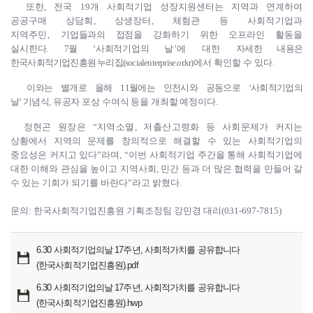
또한
,
전국
19
개 사회적기업 성장지원센터는 지역과 연계하여
공공구매
상담회
,
상생장터
,
체험관 등 사회적기업과
지역주민
,
기업
들과의 접점을
강화하기 위한 오프라인 활동을
실시한다
.
7
월
‘
사회적기업의
날
’
에 대한
자세한 내용은
한국사회적기업진흥원 누리집
(socialenterprise.or.kr)
에서 확인할 수 있다
.
이와는 별개로 올해
11
월에는 인천시와 공동으로
‘
사회적기업의
날
’
기념식
,
유공자 포상 수여식 등을 개최할 예정이다
.
정현곤 원장은
“
지역소멸
,
저출산고령화 등 사회문제가
커지는
상황에서 지역의 문제를 창의적으로 해결할 수 있는 사회적기업의
중요성은 커지고 있다
”
라며
, “
이번 사회적기업 주간을 통해 사회적기업에
대한 이해와 관심을 높이고 지역사회
,
민간 등과 더 많은 협력을 만들어 갈
수 있는 기회가 되기를 바란다
”
라고 밝혔다
.
문의: 한국사회적기업진흥원 기획조정팀 강민경 대리(031-697-7815)
6.30 사회적기업의날 17주년, 사회적가치를 공유합니다
(한국사회적기업진흥원).pdf
6.30 사회적기업의날 17주년, 사회적가치를 공유합니다
(한국사회적기업진흥원).hwp