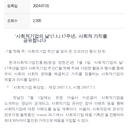
등록일
2024-07-01
조회수
2,300
'사회적기업의 날
’(7.1.) 17
주년
,
사회적 가치를
공유합니다
- 7월 첫째 주
, ‘
사회적기업 주간
’
을 맞아 온
·
오프라인 행사 전개
-
한국사회적기업진흥원
(
원장 정현곤
)
은
7
월
1
일
‘
사회적
기업의 날
’
17
주년을 맞아 사회적기업 주간
(7
월 첫째 주
)
에 다양한 활동과
행사를 통해
우리 사회의 사회적 문제를 해결하고 가치를 창출하는 사회적
기업의
역할과 의미를 알린다
.
*
「
사회적기업 육성법
」
제정
2007.1.3.,
시행
2007.7.1.
첫날인
7
월
1
일에는 유명 마술사 이은결이 사회적기업을
소개하는
영상이 공개되고
,
사회적기업 온라인 참여
이벤트
등을 통해
사회적기업에 대한 이해도를 높일 계획이다
.
아울러
,
사회적
경제
온라인
판로지원 플랫폼인
‘e-store 36.5’
에서
사회적기업 제품
기획전
을
진행하여
최대
50%
까지 할인된 가격으로 제품을 구입할 수 있다
.